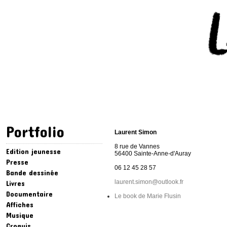
Portfolio
Laurent Simon
8 rue de Vannes
Edition jeunesse
56400 Sainte-Anne-d'Auray
Presse
06 12 45 28 57
Bande dessinée
laurent.simon@outlook.fr
Livres
Documentaire
Le book de Marie Flusin
Affiches
Musique
Croquis