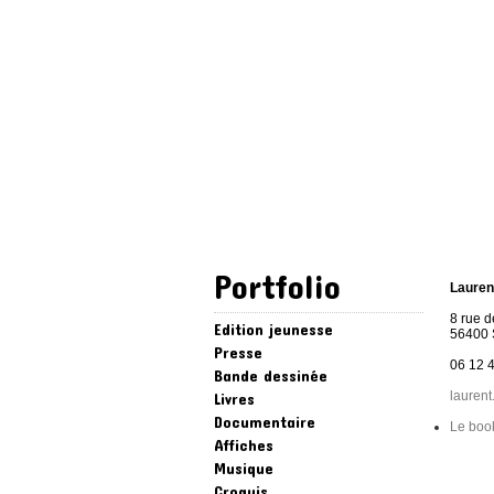
Portfolio
Lauren
8 rue 
Edition jeunesse
56400 
Presse
06 12 
Bande dessinée
laurent
Livres
Documentaire
Le book
Affiches
Musique
Croquis