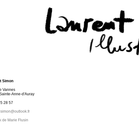
t Simon
de Vannes
Sainte-Anne-d'Auray
45 28 57
.simon@outlook.fr
 de Marie Flusin